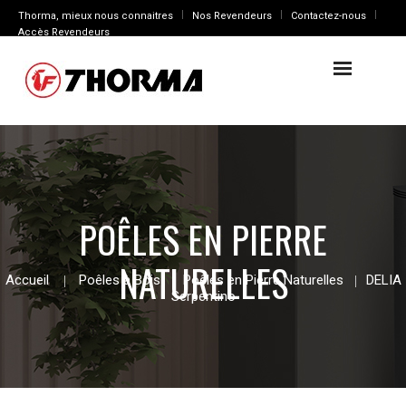
Thorma, mieux nous connaitres
Nos Revendeurs
Contactez-nous
Accès Revendeurs
POÊLES EN PIERRE
NATURELLES
Accueil
Poêles à Bois
Poêles en Pierre Naturelles
DELIA
Serpentino