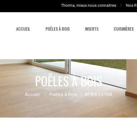
Thorma, mieux nous connaitres
Nos R
ACCUEIL
POÊLES À BOIS
INSERTS
CUISINIÈRES
POÊLES À BOIS
Accueil
Poêles à Bois
ATIKA EXTRA