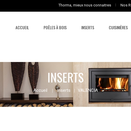
Thorma, mieux nous connaitres
Nos R
ACCUEIL
POÊLES À BOIS
INSERTS
CUISINIÈRES
INSERTS
Accueil
Inserts
VALENCIA