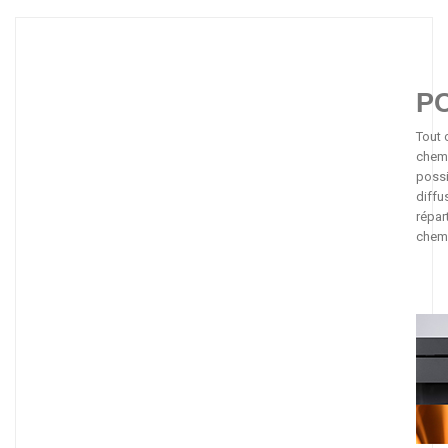
PO
Tout c
chemi
possi
diffus
répar
chemi