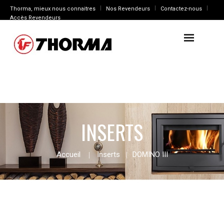
Thorma, mieux nous connaitres
Nos Revendeurs
Contactez-nous
Accès Revendeurs
INSERTS
Accueil
Inserts
DOMINO III