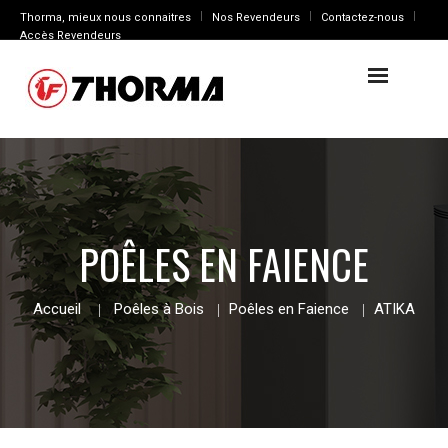
Thorma, mieux nous connaitres
Nos Revendeurs
Contactez-nous
Accès Revendeurs
POÊLES EN FAIENCE
Accueil
Poêles à Bois
Poêles en Faience
ATIKA